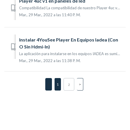
Player 4uc v1 en paneles de led
Compatibilidad La compatibilidad de nuestro Player 4uc v1 con las sending card de los paneles led Nova Star Colorlight S2 Linsn TS802D V V ...
Mar., 29 Mar., 2022 a las 11:40 P. M.
Instalar 4YouSee Player En Equipos Iadea (Con
O Sin Hdmi-In)
La aplicación para instalarse en los equipos IADEA es suministrada por el equipo técnico de 4yousee y debe ser solicitada al correo electrónico suporte@4you...
Mar., 29 Mar., 2022 a las 11:38 P. M.
1
2