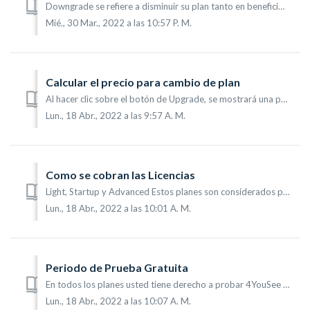
Downgrade se refiere a disminuir su plan tanto en beneficios de funcionalidades como en precio por licencia. Para que usted pueda realizar un Downgrade de ...
Mié., 30 Mar., 2022 a las 10:57 P. M.
Calcular el precio para cambio de plan
Al hacer clic sobre el botón de Upgrade, se mostrará una pantalla para hacer el pago de la licencia o pago del valor referente a la alteración del plan vige...
Lun., 18 Abr., 2022 a las 9:57 A. M.
Como se cobran las Licencias
Light, Startup y Advanced Estos planes son considerados prepagos.y el cobro de los mismos se hace a través de Paypal el representante de 4YouSee en su país...
Lun., 18 Abr., 2022 a las 10:01 A. M.
Periodo de Prueba Gratuita
En todos los planes usted tiene derecho a probar 4YouSee GRATIS por 14 días. El proceso es simple en menos de 3 minutos usted ya puede ver y administrar su...
Lun., 18 Abr., 2022 a las 10:07 A. M.