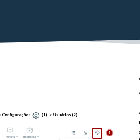
Configurações
(1)
Usuários (2).
u
->