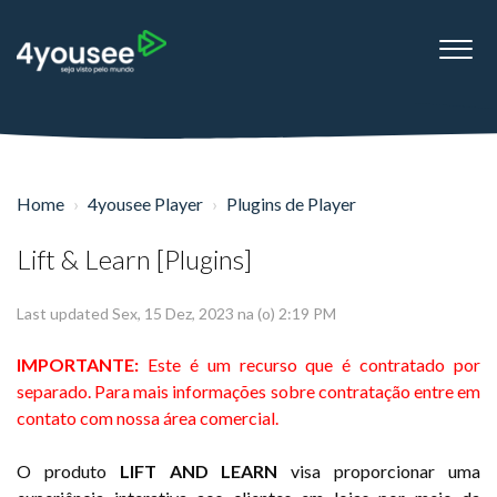
Home
4yousee Player
Plugins de Player
Lift & Learn [Plugins]
Last updated Sex, 15 Dez, 2023 na (o) 2:19 PM
IMPORTANTE:
Este é um recurso que é contratado por
separado. Para mais informações sobre contratação entre em
contato com nossa área comercial.
O produto
LIFT AND LEARN
visa proporcionar uma