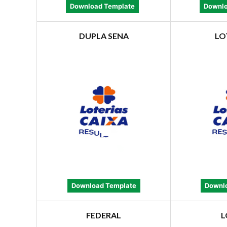
Download Template
Downlo
DUPLA SENA
LO
Download Template
Downl
FEDERAL
L