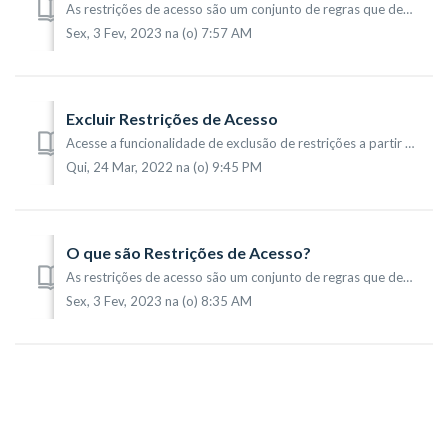
As restrições de acesso são um conjunto de regras que definem quais registros serão visualizados pelo usuário. As definições podem ser feitas em Fontes RSS,...
Sex, 3 Fev, 2023 na (o) 7:57 AM
Excluir Restrições de Acesso
Acesse a funcionalidade de exclusão de restrições a partir do menu Configurações (1) > Restrições de Acesso (2). Na tela que será mostrada, com listag...
Qui, 24 Mar, 2022 na (o) 9:45 PM
O que são Restrições de Acesso?
As restrições de acesso são um conjunto de regras que definem quais registros serão visualizados pelo usuário. As definições podem ser feitas em Fontes RSS,...
Sex, 3 Fev, 2023 na (o) 8:35 AM