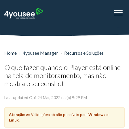
Home
4yousee Manager
Recursos e Soluções
O que fazer quando o Player está online
na tela de monitoramento, mas não
mostra o screenshot
Last updated Qui, 24 Mar, 2022 na (o) 9:29 PM
Atenção:
Windows e
As Validações só são possíveis para
Linux.