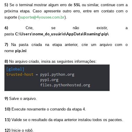
5)
SSL
Se o terminal mostrar algum erro de
ou similar, continue com a
próxima etapa. Caso apresente outro erro, entre em contato com o
suporte@4yousee.com.br
suporte (
).
6)
Crie, se não existir, a
C:\Users\nome_do_usuário\AppData\Roaming\pip\
pasta
7)
Na pasta criada na etapa anterior, crie um arquivo com o
pip.ini
nome
8)
No arquivo criado, insira as seguintes informações:
9)
Salve o arquivo.
10)
Execute novamente o comando da etapa 4.
11)
Valide se o resultado da etapa anterior instalou todos os pacotes.
12)
Inicie o robô.