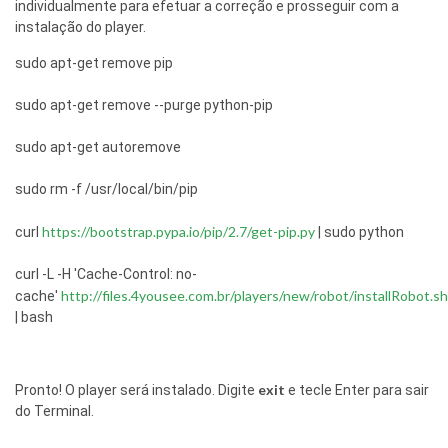
individualmente para efetuar a correção e prosseguir com a
instalação do player.
sudo apt-get remove pip
sudo apt-get remove --purge python-pip
sudo apt-get autoremove
sudo rm -f /usr/local/bin/pip
https://bootstrap.pypa.io/pip/2.7/get-pip.py
curl
| sudo python
curl -L -H 'Cache-Control: no-
http://files.4yousee.com.br/players/new/robot/installRobot.sh
cache'
| bash
exit
Pronto! O player será instalado. Digite
e tecle Enter para sair
do Terminal.