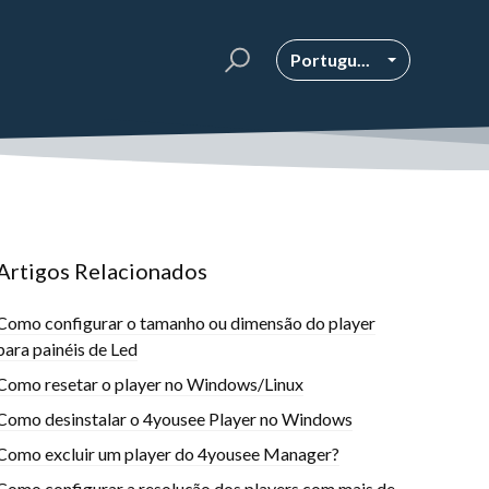
Portugu...
Artigos Relacionados
Como configurar o tamanho ou dimensão do player
para painéis de Led
Como resetar o player no Windows/Linux
Como desinstalar o 4yousee Player no Windows
Como excluir um player do 4yousee Manager?
Como configurar a resolução dos players com mais de