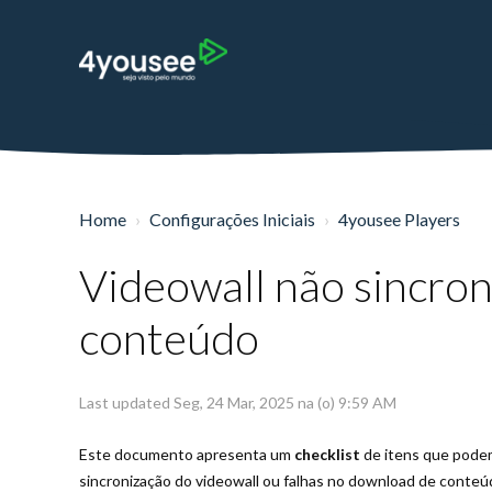
Home
Configurações Iniciais
4yousee Players
Videowall não sincron
conteúdo
Last updated Seg, 24 Mar, 2025 na (o) 9:59 AM
Este documento apresenta um
checklist
de itens que podem
sincronização do videowall ou falhas no download de conteú