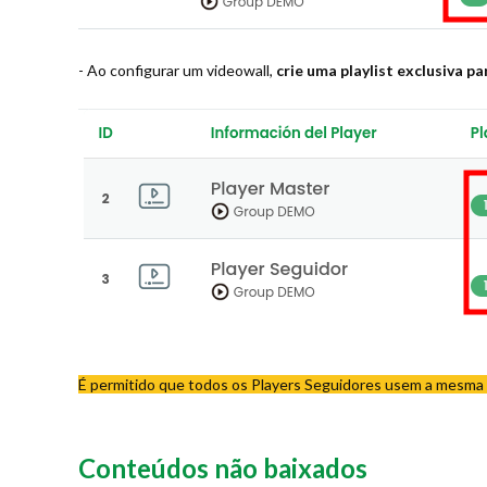
- Ao configurar um videowall,
crie uma playlist exclusiva pa
É permitido que todos os Players Seguidores usem a mesma p
Conteúdos não baixados