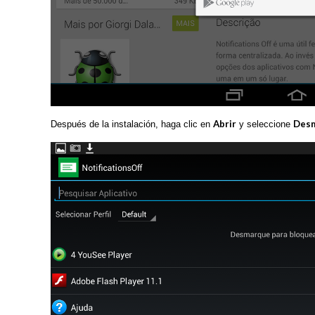
Abrir
Desm
Después de la instalación, haga clic en
y seleccione