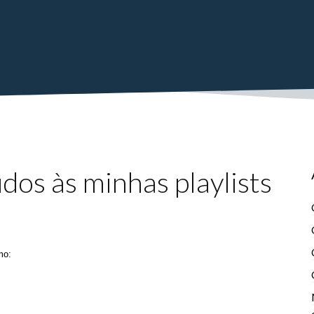
os às minhas playlists
mo: