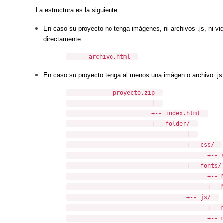
La estructura es la siguiente:
En caso su proyecto no tenga imágenes, ni archivos .js, ni vid
directamente.
archivo.html
En caso su proyecto tenga al menos una imágen o archivo .js, 
proyecto.zip
|
+-- index.html
+-- folder/
|
+-- css/
+-- style.
+-- fonts/
+-- Nunito-Bo
+-- Nunito-Regu
+-- js/
+-- moment
+-- moment-with-