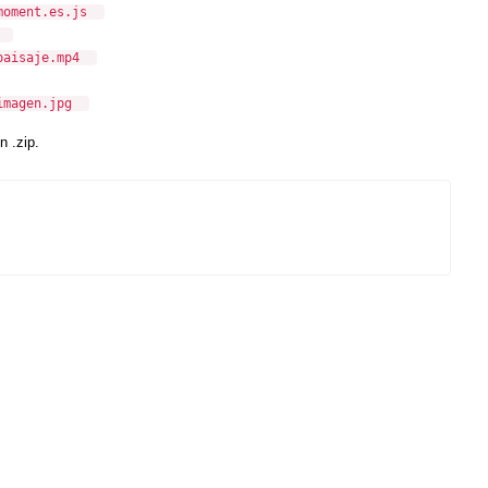
s.js
.mp4
jpg
 .zip.