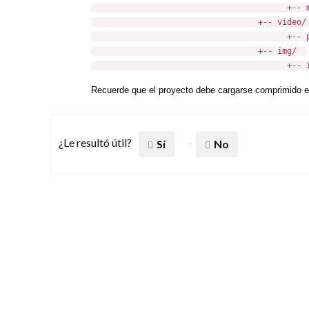
+-- moment.e
+-- video/
+-- paisaje
+-- img/
+-- imagen.
Recuerde que el proyecto debe cargarse comprimido en
¿Le resultó útil?
Sí
No