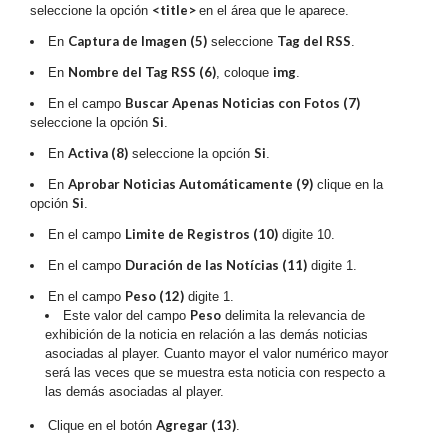
<title>
seleccione la opción
en el área que le aparece.
Captura de Imagen (5)
Tag del RSS
En
seleccione
.
Nombre del Tag RSS (6)
img
En
, coloque
.
Buscar Apenas Noticias con Fotos (7)
En el campo
Si
seleccione la opción
.
Activa (8)
Si
En
seleccione la opción
.
Aprobar Noticias Automáticamente (9)
En
clique en la
Si
opción
.
Limite de Registros (10)
En el campo
digite 10.
Duración de las Notícias (11)
En el campo
digite 1.
Peso (12)
En el campo
digite 1.
Peso
Este valor del campo
delimita la relevancia de
exhibición de la noticia en relación a las demás noticias
asociadas al player. Cuanto mayor el valor numérico mayor
será las veces que se muestra esta noticia con respecto a
las demás asociadas al player.
Agregar (13)
Clique en el botón
.