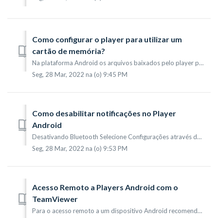
Como configurar o player para utilizar um
cartão de memória?
Na plataforma Android os arquivos baixados pelo player podem ser armazenados na memória interna do equipamento ou em um cartão de memória. Essa funcionalid...
Seg, 28 Mar, 2022 na (o) 9:45 PM
Como desabilitar notificações no Player
Android
Desativando Bluetooth Selecione Configurações através do ícone , em Bluetooth desmarque esta opção. Desabilitando Notificações Será necessário instalar...
Seg, 28 Mar, 2022 na (o) 9:53 PM
Acesso Remoto a Players Android com o
TeamViewer
Para o acesso remoto a um dispositivo Android recomendamos a utilização do software TeamViewer Host. Pré-requisitos Dispositivo Android configurado com ...