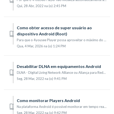
Qui, 28 Abr, 2022 na (o) 2:45 PM
Como obter acesso de super usuário ao
dispositivo Android (Root)
Para que o 4yousee Player possa aproveitar o máximo do equipamento Android, é necessário obter acesso de super usuário (root). Este tutorial descreve o proc...
Qua, 4 Mar, 2026 na (o) 1:24 PM
Desabilitar DLNA em equipamentos Android
DLNA - Digital Living Network Alliance ou Aliança para Redes Domésticas Digitais é um padrão de conectividade que possibilita o compartilhamento de arquivos...
Seg, 28 Mar, 2022 na (o) 9:41 PM
Como monitorar Players Android
Na plataforma Android é possível monitorar em tempo real o que está sendo exibido pelos players. Esta funcionalidade está disponível na tela de listagem do...
Seg, 28 Mar, 2022 na (o) 9:42 PM