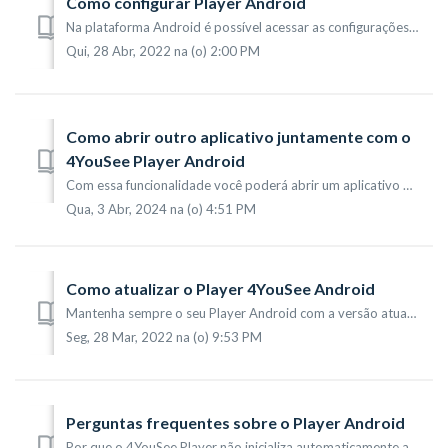
Como configurar Player Android
Na plataforma Android é possível acessar as configurações dos players por meio de sua conta 4YouSee. Efetuar as configurações do player por meio de sua con...
Qui, 28 Abr, 2022 na (o) 2:00 PM
Como abrir outro aplicativo juntamente com o
4YouSee Player Android
Com essa funcionalidade você poderá abrir um aplicativo pressionando qualquer local tela. Caso o dispositivo fique ocioso, antes da tela ser desligada, o ap...
Qua, 3 Abr, 2024 na (o) 4:51 PM
Como atualizar o Player 4YouSee Android
Mantenha sempre o seu Player Android com a versão atualizada para receber novas funcionalidades e correções de problemas. Você poderá utilizar os seguintes ...
Seg, 28 Mar, 2022 na (o) 9:53 PM
Perguntas frequentes sobre o Player Android
Por que o 4YouSee Player não inicializa automaticamente ao ligar o dispositivo? A opção de inicializar automaticamente o 4YouSee Player pode estar desabi...