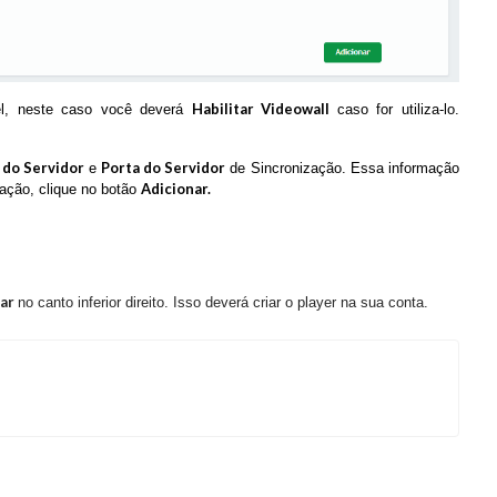
Habilitar Videowall
vel, neste caso você deverá
caso for utiliza-lo.
P do Servidor
Porta do Servidor
e
de Sincronização. Essa informação
Adicionar.
ração, clique no botão
nar
no canto inferior direito. Isso deverá criar o player na sua conta.