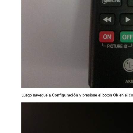
Luego navegue a
Configuración
y presione el botón
Ok
en el co