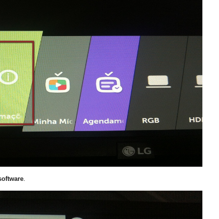
software
.