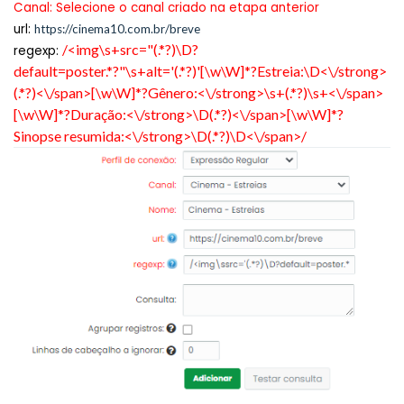
Canal: Selecione o canal criado na etapa anterior
url:
https://cinema10.com.br/breve
/<img\s+src="(.*?)\D?
regexp:
default=poster.*?"\s+alt='(.*?)'[\w\W]*?Estreia:\D<\/strong>
(.*?)<\/span>[\w\W]*?Gênero:<\/strong>\s+(.*?)\s+<\/span>
[\w\W]*?Duração:<\/strong>\D(.*?)<\/span>[\w\W]*?
Sinopse resumida:<\/strong>\D(.*?)\D<\/span>/