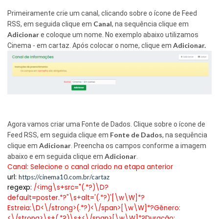
Primeiramente crie um canal, clicando sobre o ícone de Feed
Canal
RSS, em seguida clique em
, na sequência clique em
Adicionar
e coloque um nome. No exemplo abaixo utilizamos
Adicionar.
Cinema - em cartaz. Após colocar o nome, clique em
Agora vamos criar uma Fonte de Dados. Clique sobre o ícone de
Fonte de Dados
Feed RSS, em seguida clique em
, na sequência
Adicionar
clique em
. Preencha os campos conforme a imagem
Adicionar
abaixo e em seguida clique em
.
Canal: Selecione o canal criado na etapa anterior
url:
https://cinema10.com.br/cartaz
regexp:
/<img\s+src="(.*?)\D?
default=poster.*?"\s+alt='(.*?)'[\w\W]*?
Estreia:\D<\/strong>(.*?)<\/span>[\w\W]*?Gênero:
<\/strong>\s+(.*?)\s+<\/span>[\w\W]*?Duração: