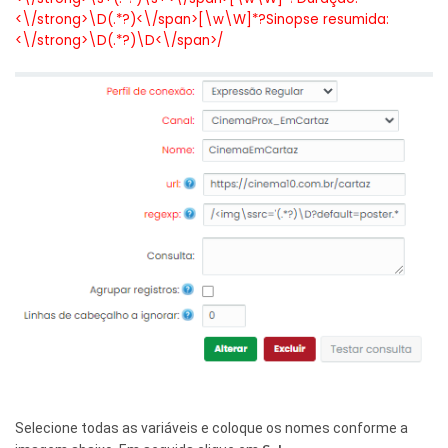
<\/strong>\D(.*?)<\/span>[\w\W]*?Sinopse resumida:
<\/strong>\D(.*?)\D<\/span>/
Selecione todas as variáveis e coloque os nomes conforme a