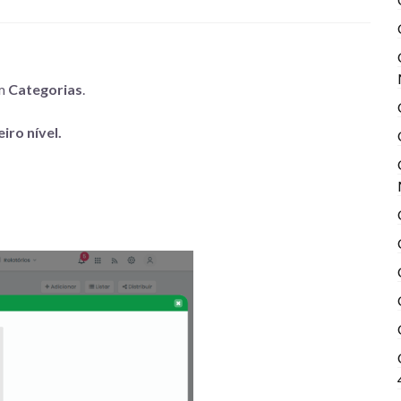
m
Categorias
.
iro nível.