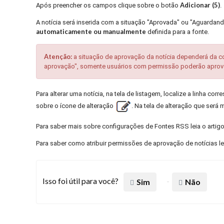
Adicionar (5)
Após preencher os campos clique sobre o botão
.
A notícia será inserida com a situação "Aprovada" ou "Aguarda
automaticamente ou manualmente
definida para a fonte.
Atenção:
a situação de aprovação da notícia dependerá da c
aprovação", somente usuários com permissão poderão aprová
Para alterar uma notícia, na tela de listagem, localize a linha co
sobre o ícone de alteração
. Na tela de alteração que será
Para saber mais sobre configurações de Fontes RSS leia o artig
Para saber como atribuir permissões de aprovação de notícias le
Isso foi útil para você?
Sim
Não