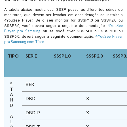
A tabela abaixo mostra qual SSSP possui as diferentes séries de
monitores, que devem ser levadas em consideração ao instalar o
4YouSee Player. Se o seu monitor for SSSP1.0 ou SSSP2.0 ou
4YouSee
SSSP3.0, você deverá seguir a seguinte documentação:
Player pra Samsung
ou se você tiver SSSP4.0 ou SSSP5.0 ou
4YouSee Player
SSSP6.0, deverá seguir a seguinte documentação:
pra Samnung com Tizen
TIPO
SERIE
SSSP1.0
SSSP2.0
SSSP3
STAND
BER
DBD
X
DBD-P
X
ALONE
DBD-T
X