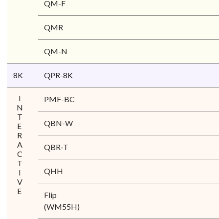
QM-F
QMR
QM-N
8K
QPR-8K
INTERACTIVE
PMF-BC
QBN-W
QBR-T
QHH
Flip
(WM55H)