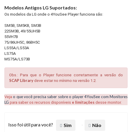
Modelos Antigos LG Suportados:
Os modelos da LG onde o 4YouSee Player funciona são:
SM5B, SM5KB, SM3B
22SM3B, 49/55UH5B
55VH7B
75/86UH5C, 86BH5C
LS55A/LS53A
LS75A
MS75A/LS73B
Obs.: Para que o Player funcione corretamente a versão do
SCAP Library
deve estar no mínimo na versão 1.2.
o que você precisa saber sobre o player 4YouSee com Monitores
Veja
LG
e limitações
para saber os recursos disponíveis
desse monitor.
Isso foi útil para você?
Sim
Não