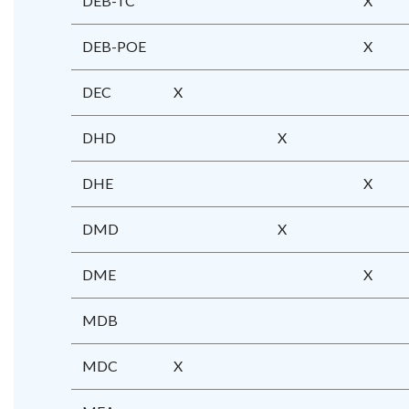
DEB-TC
X
DEB-POE
X
DEC
X
DHD
X
DHE
X
DMD
X
DME
X
MDB
MDC
X