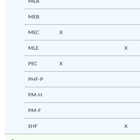
MEA
MEB
MEC
X
MLE
X
PEC
X
PHF-P
PM-H
PM-F
SHF
X