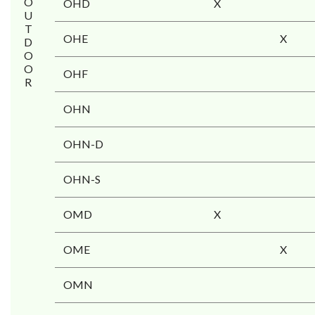
OUTDOOR
OHD
X
OHE
X
OHF
OHN
OHN-D
OHN-S
OMD
X
OME
X
OMN