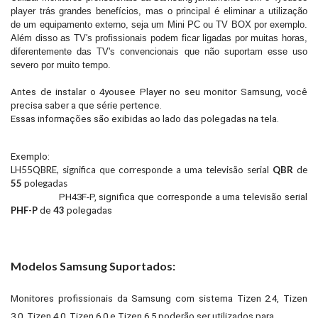
player trás grandes benefícios, mas o principal é eliminar a utilização
de um equipamento externo, seja um Mini PC ou TV BOX por exemplo.
Além disso as TV's profissionais podem ficar ligadas por muitas horas,
diferentemente das TV's convencionais que não suportam esse uso
severo por muito tempo.
Antes de instalar o 4yousee Player no seu monitor Samsung, você
precisa saber a que série pertence.
Essas informações são exibidas ao lado das polegadas na tela.
Exemplo:
LH55QBRE, significa que corresponde a uma televisão serial
QBR
de
55
polegadas
PH43F-P, significa que corresponde a uma televisão serial
PHF-P
43
de
polegadas
Modelos Samsung Suportados:
Monitores profissionais da Samsung com sistema Tizen 2.4, Tizen
3.0, Tizen 4.0, Tizen 6.0 e Tizen 6.5 poderão ser utilizados para