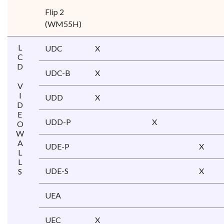
Flip 2
(WM55H)
LCD
UDC
X
UDC-B
X
VIDEOWALLS
UDD
X
UDD-P
X
UDE-P
X
UDE-S
X
UEA
UEC
X